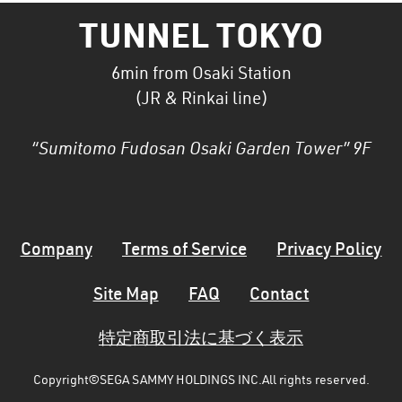
TUNNEL TOKYO
6min from Osaki Station
(JR & Rinkai line)
“Sumitomo Fudosan Osaki Garden Tower” 9F
Company
Terms of Service
Privacy Policy
Site Map
FAQ
Contact
特定商取引法に基づく表示
Copyright©SEGA SAMMY HOLDINGS INC.
All rights reserved.